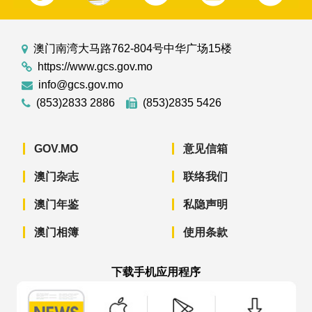
澳门南湾大马路762-804号中华广场15楼
https://www.gcs.gov.mo
info@gcs.gov.mo
(853)2833 2886
(853)2835 5426
GOV.MO
意见信箱
澳门杂志
联络我们
澳门年鉴
私隐声明
澳门相簿
使用条款
下载手机应用程序
澳门政府新闻 APP - App Store 下载
澳门政府新闻 APP - Googl
澳门政府新闻 