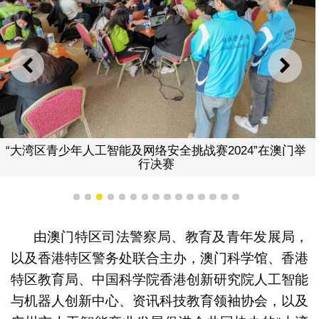
上一则
下一
“大湾区青少年人工智能及网络安全挑战赛2024”在澳门举
行决赛
1
2
3
4
5
6
7
8
9
10
11
12
13
14
15
由澳门特区司法警察局、教育及青年发展局，
以及香港特区警务处联合主办，澳门科学馆、香港
特区教育局、中国科学院香港创新研究院人工智能
与机器人创新中心、资讯科技教育领袖协会，以及