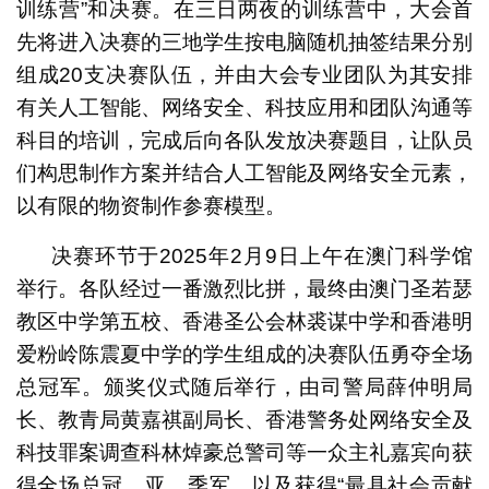
训练营”和决赛。在三日两夜的训练营中，大会首
先将进入决赛的三地学生按电脑随机抽签结果分别
组成20支决赛队伍，并由大会专业团队为其安排
有关人工智能、网络安全、科技应用和团队沟通等
科目的培训，完成后向各队发放决赛题目，让队员
们构思制作方案并结合人工智能及网络安全元素，
以有限的物资制作参赛模型。
决赛环节于2025年2月9日上午在澳门科学馆
举行。各队经过一番激烈比拼，最终由澳门圣若瑟
教区中学第五校、香港圣公会林裘谋中学和香港明
爱粉岭陈震夏中学的学生组成的决赛队伍勇夺全场
总冠军。颁奖仪式随后举行，由司警局薛仲明局
长、教青局黄嘉祺副局长、香港警务处网络安全及
科技罪案调查科林焯豪总警司等一众主礼嘉宾向获
得全场总冠、亚、季军，以及获得“最具社会贡献