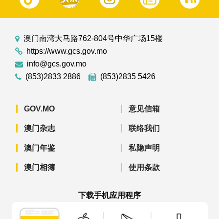
澳门南湾大马路762-804号中华广场15楼
https://www.gcs.gov.mo
info@gcs.gov.mo
(853)2833 2886
(853)2835 5426
GOV.MO
意见信箱
澳门杂志
联络我们
澳门年鉴
私隐声明
澳门相簿
使用条款
下载手机应用程序
澳门政府新闻 APP - App Store 下载
澳门政府新闻 APP - Googl
澳门政府新闻 