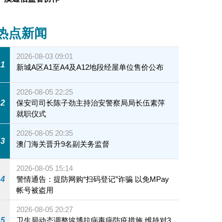
热点新闻
2026-08-03 09:01
1
新城A区A1至A4及A12地段经屋单位售价公布
2026-08-05 22:25
2
保安司司长陈子劲主持治安警察局局长伍素萍
就职仪式
2026-08-05 20:35
3
澳门海关晋升9名副关务监督
2026-08-05 15:14
4
警情通告：提防网购“扫码登记”诈骗 以免MPay
帐号被盗用
2026-08-05 20:27
5
卫生局动态调整埃博拉病毒病防疫措施 维持对3