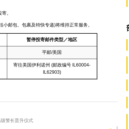
投寄。
括小邮包、包裹及特快专递)将维持正常服务。
暂停投寄邮件类型／地区
平邮/美国
寄往美国伊利诺州 (邮政编号 IL60004-
IL62903)
高级警长晋升仪式