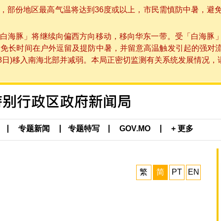
部份地区最高气温将达到36度或以上，市民需慎防中暑，避免在烈
白海豚」将继续向偏西方向移动，移向华东一带。受「白海豚
避免长时间在户外逗留及提防中暑，并留意高温触发引起的强对
8日)移入南海北部并减弱。本局正密切监测有关系统发展情况，请市
专题新闻
专题特写
GOV.MO
+ 更多
繁
简
PT
EN