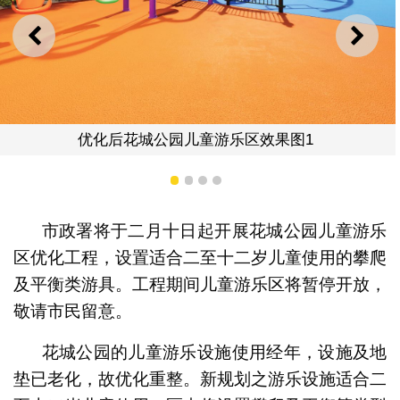
上一则
下一
花城公园儿童游乐区效果图1
优化后
1
2
3
4
市政署将于二月十日起开展花城公园儿童游乐
区优化工程，设置适合二至十二岁儿童使用的攀爬
及平衡类游具。工程期间儿童游乐区将暂停开放，
敬请市民留意。
花城公园的儿童游乐设施使用经年，设施及地
垫已老化，故优化重整。新规划之游乐设施适合二