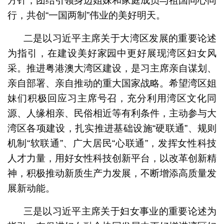
方针，团结引领身边姐妹和家庭成员与祖国同心同
行，共创“一国两制”伟业的美好明天。
二是以习近平主席关于大湾区发展的重要论述
为指引，在建设美好家园中更好展现湾区妇女风
采。推进粤港澳大湾区建设，是习主席亲自谋划、
亲自部署、亲自推动的重大国家战略。希望湾区姐
妹们积极回应习主席号召，充分利用湾区文化同
源、人缘相亲、民俗相近等有利条件，主动参与大
湾区各项建设，扎实推进基础设施“硬联通”、规则
机制“软联通”、广大居民“心联通”，发挥女性科技
人才力量，用好女性科技创新平台，以改革创新精
神，积极推动新质生产力发展，不断增添高质量发
展新动能。
三是以习近平主席关于妇女事业的重要论述为