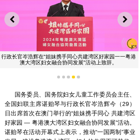
上一则
下一
行政长官岑浩辉在“姐妹携手同心共建湾区好家园一一粤港
澳大湾区妇女融合协同发展”活动上致辞。
1
2
3
4
5
国务委员、国务院妇女儿童工作委员会主任、
全国妇联主席谌贻琴与行政长官岑浩辉今（29）
日出席首次在澳门举行的“姐妹携手同心 共建湾区
好家园 — 粤港澳大湾区妇女融合协同发展”活动。
谌贻琴在活动开幕式上表示，推动“一国两制”事业