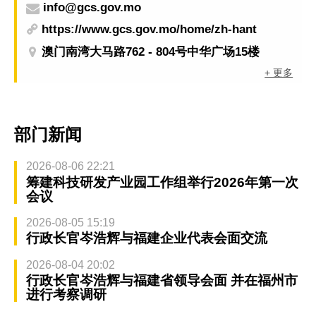
info@gcs.gov.mo
https://www.gcs.gov.mo/home/zh-hant
澳门南湾大马路762 - 804号中华广场15楼
+ 更多
部门新闻
2026-08-06 22:21
筹建科技研发产业园工作组举行2026年第一次
会议
2026-08-05 15:19
行政长官岑浩辉与福建企业代表会面交流
2026-08-04 20:02
行政长官岑浩辉与福建省领导会面 并在福州市
进行考察调研