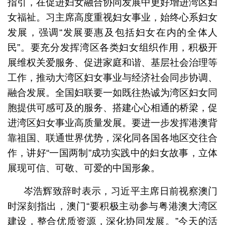
指引，在促进妇女融合协同发展中更好增进湾区妇
女福祉。习主席高度重视妇女事业，始终心系妇女
发展，强调“发展要惠及包括妇女在内的全体人
民”。要充分发挥湾区各类妇女组织作用，积极开
展维权关爱服务、促进家庭和谐、基层社会治理等
工作，推动大湾区妇女事业与经济社会同步协调、
融合发展。全国妇联要一如既往热诚为湾区妇女同
胞提供可感可及的服务、搭建心心相通的桥梁，促
进湾区妇女事业高质量发展。要进一步发挥港澳背
靠祖国、联通世界优势，深化同各国各地区交往合
作，讲好“一国两制”成功实践中的妇女故事，立体
展现可信、可敬、可爱的中国形象。
岑浩辉致辞时表示，习近平主席日前视察澳门
时深刻指出，澳门“要积极主动参与粤港澳大湾区
建设，整合优质资源，深化协同发展。”今天的活