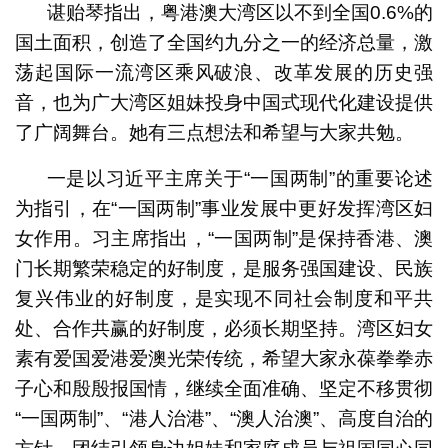
谌贻琴指出，粤港澳大湾区以不到全国0.6%的
国土面积，创造了全国约九分之一的经济总量，激
荡起国际一流湾区乘风破浪、改革发展的历史强
音，也为广大湾区姐妹投身中国式现代化建设提供
了广阔舞台。她有三点想法和希望与大家共勉。
一是以习近平主席关于“一国两制”的重要论述
为指引，在“一国两制”事业发展中更好发挥湾区妇
女作用。习主席指出，“一国两制”是保持香港、澳
门长期繁荣稳定的好制度，是服务强国建设、民族
复兴伟业的好制度，是实现不同社会制度和平共
处、合作共赢的好制度，必须长期坚持。湾区妇女
素有爱国爱港爱澳光荣传统，希望大家永葆拳拳赤
子心和殷殷报国情，继续全面准确、坚定不移贯彻
“一国两制”、“港人治港”、“澳人治澳”、高度自治的