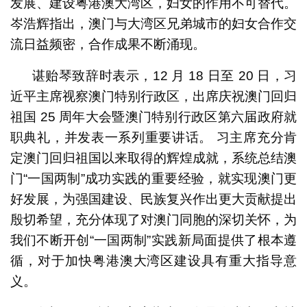
发展、建设粤港澳大湾区，妇女的作用不可替代。
岑浩辉指出，澳门与大湾区兄弟城市的妇女合作交
流日益频密，合作成果不断涌现。
谌贻琴致辞时表示，12 月 18 日至 20 日，习
近平主席视察澳门特别行政区，出席庆祝澳门回归
祖国 25 周年大会暨澳门特别行政区第六届政府就
职典礼，并发表一系列重要讲话。 习主席充分肯
定澳门回归祖国以来取得的辉煌成就，系统总结澳
门“一国两制”成功实践的重要经验，就实现澳门更
好发展，为强国建设、民族复兴作出更大贡献提出
殷切希望，充分体现了对澳门同胞的深切关怀，为
我们不断开创“一国两制”实践新局面提供了根本遵
循，对于加快粤港澳大湾区建设具有重大指导意
义。