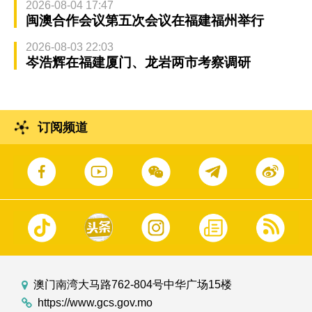
2026-08-04 17:47
闽澳合作会议第五次会议在福建福州举行
2026-08-03 22:03
岑浩辉在福建厦门、龙岩两市考察调研
订阅频道
澳门南湾大马路762-804号中华广场15楼
https://www.gcs.gov.mo