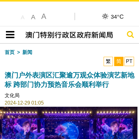
A
C
A
34°
A
搜寻
目录
首页
新闻
繁
简
PT
澳门户外表演区汇聚逾万观众体验演艺新地
标 跨部门协力预热音乐会顺利举行
文化局
2024-12-29 01:05