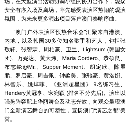
场，在大型演出活动协调小组的协力合作下，观众
安全有序入场及离场，率先感受表演区热闹的观演
氛围，为未来更多演出项目落户澳门奏响序曲。
“澳门户外表演区预热音乐会”汇聚来自港澳、
内地，以及韩国30多位知名歌手和艺人，包括张
敬轩、张智霖、周柏豪、卫兰、Lightsum (韩国女
团)、万妮达、黄大炜、Maria Cordero、恭硕良、
布志纶@Mr.、Supper Moment、胡定欣、陈展
鹏、罗启豪、周吉佩、钟柔美、张驰豪、黄洛姸、
林智乐、姚焯菲、《亚洲超星团》 9名练习生、
Hendery黄冠亨、宋宛颖 (排名不分先后)。演出以
强势阵容配上华丽舞台及动态光效，向观众呈现澳
门全新演艺舞台的可塑性，宣扬澳门“演艺之都”美
誉。