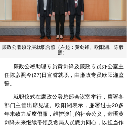
廉政公署领导层就职合照（左起：黄剑锋、欧阳湘、陈彦
照）
廉政公署助理专员黄剑锋及廉政专员办公室主
任陈彦照今(27)日宣誓就职，由廉政专员欧阳湘监
誓。
就职仪式在廉政公署总部会议室举行，廉署各
部门主管出席见证。欧阳湘表示，廉署过去20多
年来致力反腐倡廉，维护澳门的社会公义，寄语黄
剑锋未来继续带领反贪局人员戮力同心，以担当作