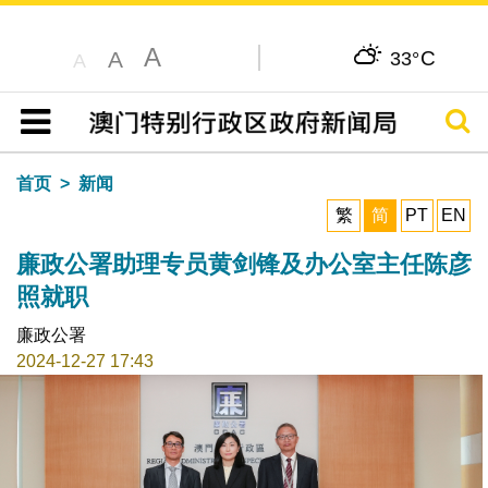
A
C
A
33°
A
搜寻
目录
首页
新闻
繁
简
PT
EN
廉政公署助理专员黄剑锋及办公室主任陈彦
照就职
廉政公署
2024-12-27 17:43