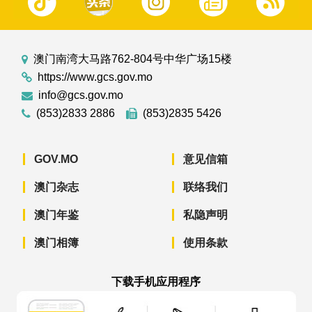
澳门南湾大马路762-804号中华广场15楼
https://www.gcs.gov.mo
info@gcs.gov.mo
(853)2833 2886
(853)2835 5426
GOV.MO
意见信箱
澳门杂志
联络我们
澳门年鉴
私隐声明
澳门相簿
使用条款
下载手机应用程序
澳门政府新闻 APP - App Store 下载
澳门政府新闻 APP - Googl
澳门政府新闻 