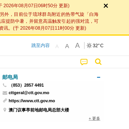
6年08月07日06时50分 更新)
另外，目前位于琉球群岛附近的热带气旋「白海
民应提防中暑，并留意高温触发引起的强对流，可
2026年08月07日11时00分 更新)
A
A
跳至内容
32°
C
A
邮电局
（853）2857 4491
cttgeral@ctt.gov.mo
https://www.ctt.gov.mo
澳门议事亭前地邮电局总部大楼
+ 更多