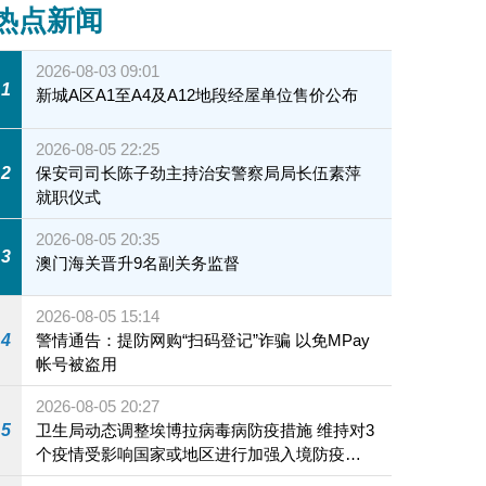
热点新闻
2026-08-03 09:01
1
新城A区A1至A4及A12地段经屋单位售价公布
2026-08-05 22:25
2
保安司司长陈子劲主持治安警察局局长伍素萍
就职仪式
2026-08-05 20:35
3
澳门海关晋升9名副关务监督
2026-08-05 15:14
4
警情通告：提防网购“扫码登记”诈骗 以免MPay
帐号被盗用
2026-08-05 20:27
5
卫生局动态调整埃博拉病毒病防疫措施 维持对3
个疫情受影响国家或地区进行加强入境防疫措
施