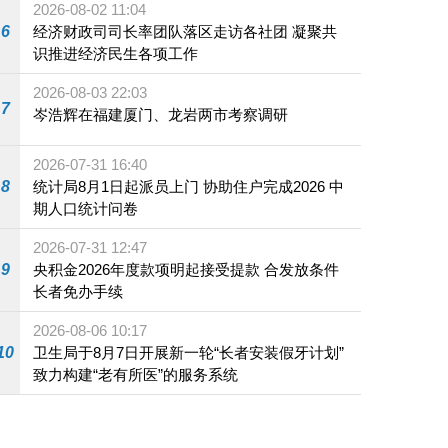
2026-08-02 11:04
6
经济财政司司长率团队落区走访各社团 凝聚共
识推进经济民生各项工作
2026-08-03 22:03
7
岑浩辉在福建厦门、龙岩两市考察调研
2026-07-31 16:40
8
统计局8月1日起派员上门 协助住户完成2026 中
期人口统计问卷
2026-07-31 12:47
9
央积金2026年度款项明起接受提款 合发放条件
长者免办手续
2026-08-06 10:17
10
卫生局于8月7日开展新一轮“长者安装假牙计划”
致力构建“老有所医”的服务系统