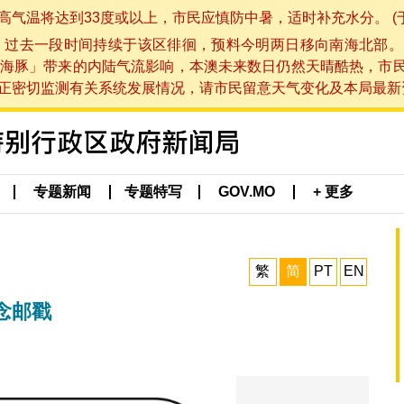
将达到33度或以上，市民应慎防中暑，适时补充水分。 (于 202
，过去一段时间持续于该区徘徊，预料今明两日移向南海北部。
海豚」带来的内陆气流影响，本澳未来数日仍然天晴酷热，市
切监测有关系统发展情况，请市民留意天气变化及本局最新资讯。(于 
专题新闻
专题特写
GOV.MO
+ 更多
繁
简
PT
EN
念邮戳