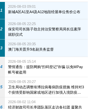
2026-08-03 09:01
1
新城A区A1至A4及A12地段经屋单位售价公布
2026-08-05 22:25
2
保安司司长陈子劲主持治安警察局局长伍素萍
就职仪式
2026-08-05 20:35
3
澳门海关晋升9名副关务监督
2026-08-05 15:14
4
警情通告：提防网购“扫码登记”诈骗 以免MPay
帐号被盗用
2026-08-05 20:27
5
卫生局动态调整埃博拉病毒病防疫措施 维持对3
个疫情受影响国家或地区进行加强入境防疫措
施
2026-08-02 11:04
6
经济财政司司长率团队落区走访各社团 凝聚共