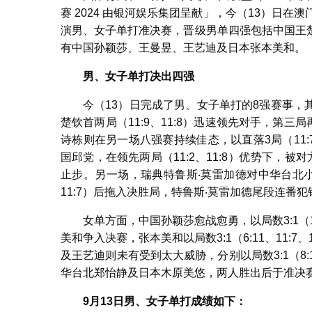
赛 2024 由银河娱乐集团呈献」，今（13）日
演男、女子单打准决赛，晋级男单四强包括中国王
有中国孙颖莎、王曼昱、王艺迪及日本张本美和。
男、女子单打决出四强
今（13）日完成了男、女子单打的8强赛事
楚钦首两局（11:9、11:8）迅速领先对手，第三局
诗栋则在另一场八强赛持续佳态，以直落3局（11:7
国邱党，在领先两局（11:2、11:8）优势下，被对方连
止步。另一场，瑞典特鲁斯‧莫雷加德对中华台北小将高承
11:7）后拖入决胜局，特鲁斯‧莫雷加德尾段连番
女单方面，中国孙颖莎愈战愈勇，以局数3:1（11
美和争入决赛，张本美和以局数3:1（6:11、11:7
及王艺迪则未有受到太大威胁，分别以局数3:1（8:11、11
华台北郑怡静及日本木原美悠，两人胜出后于准决
9
月13日男、女子单打成绩如下：