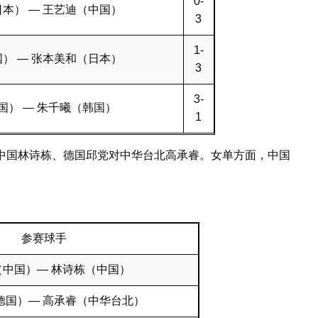
0-
本） — 王艺迪（中国）
3
1-
） — 张本美和（日本）
3
3-
国） — 朱千曦（韩国）
1
对中国林诗栋、德国邱党对中华台北高承睿。女单方面，中国
。
参赛球手
（中国）— 林诗栋（中国）
国）— 高承睿（中华台北）