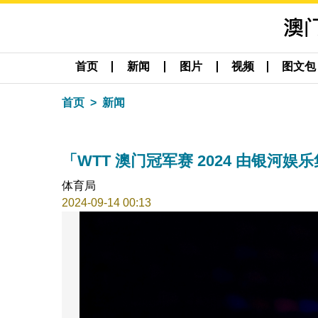
首页
新闻
图片
视频
图文包
首页
新闻
「WTT 澳门冠军赛 2024 由银河
体育局
2024-09-14 00:13