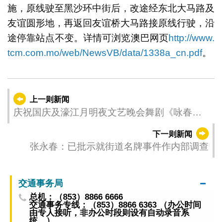
施，原线驶至黑沙环中街后，改途经东北大马路及
友谊圆形地，再返回友谊桥大马路接原线行驶，沿
途停靠站点不变。详情可浏览澳巴网页
http://www.
tcm.com.mo/web/NewsVB/data/1338a_cn.pdf
。
上一则新闻
庆祝国庆及濠江月明夜文艺晚会舞剧《咏春》
惊艳首演 明晚续上演
下一则新闻
张永春：已批示就街道名牌事件作内部调查
交通事务局
总机：（853）8866 6666
交通事务专线：（853）8866 6363 （办公时间
由专人接听，非办公时段则设有自动录音系
统。）