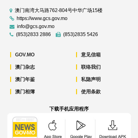
澳门南湾大马路762-804号中华广场15楼
https://www.gcs.gov.mo
info@gcs.gov.mo
(853)2833 2886
(853)2835 5426
GOV.MO
意见信箱
澳门杂志
联络我们
澳门年鉴
私隐声明
澳门相簿
使用条款
下载手机应用程序
澳门政府新闻 APP - App Store 下载
澳门政府新闻 APP - Googl
澳门政府新闻 