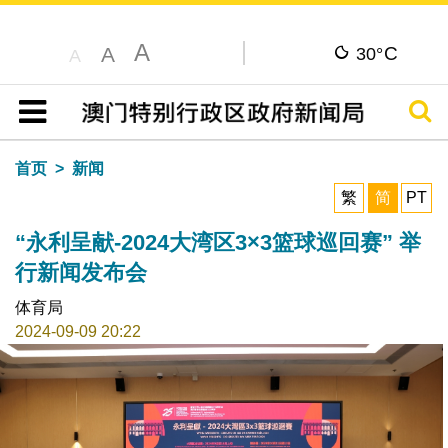
A
C
A
30°
A
搜寻
目录
首页
新闻
繁
简
PT
“永利呈献-2024大湾区3×3篮球巡回赛” 举
行新闻发布会
体育局
2024-09-09 20:22