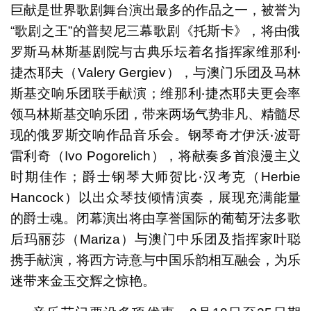
巨献是世界歌剧舞台演出最多的作品之一，被誉为
“歌剧之王”的普契尼三幕歌剧《托斯卡》，将由俄
罗斯马林斯基剧院与古典乐坛着名指挥家维那利‧
捷杰耶夫（Valery Gergiev），与澳门乐团及马林
斯基交响乐团联手献演；维那利‧捷杰耶夫更会率
领马林斯基交响乐团，带来两场气势非凡、精髓尽
现的俄罗斯交响作品音乐会。钢琴奇才伊沃‧波哥
雷利奇（Ivo Pogorelich），将献奏多首浪漫主义
时期佳作；爵士钢琴大师贺比‧汉考克（Herbie
Hancock）以出众琴技倾情演奏，展现充满能量
的爵士魂。闭幕演出将由享誉国际的葡萄牙法多歌
后玛丽莎（Mariza）与澳门中乐团及指挥家叶聪
携手献演，将西方诗意与中国乐韵相互融会，为乐
迷带来金玉交辉之惊艳。