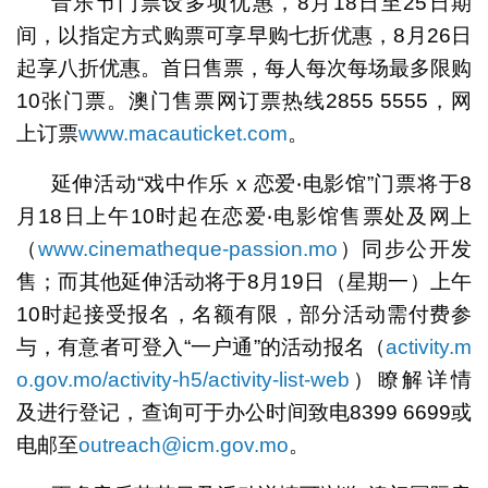
音乐节门票设多项优惠，8月18日至25日期
间，以指定方式购票可享早购七折优惠，8月26日
起享八折优惠。首日售票，每人每次每场最多限购
10张门票。澳门售票网订票热线2855 5555，网
上订票
www.macauticket.com
。
延伸活动“戏中作乐 x 恋爱‧电影馆”门票将于8
月18日上午10时起在恋爱‧电影馆售票处及网上
（
www.cinematheque-passion.mo
）同步公开发
售；而其他延伸活动将于8月19日（星期一）上午
10时起接受报名，名额有限，部分活动需付费参
与，有意者可登入“一户通”的活动报名（
activity.m
o.gov.mo/activity-h5/activity-list-web
）瞭解详情
及进行登记，查询可于办公时间致电8399 6699或
电邮至
outreach@icm.gov.mo
。