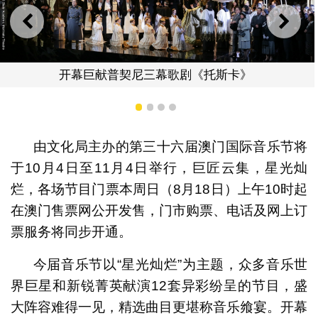
上一则
下一
歌剧《托斯卡》
闭幕呈献玛丽莎
1
2
3
4
由文化局主办的第三十六届澳门国际音乐节将
于10月4日至11月4日举行，巨匠云集，星光灿
烂，各场节目门票本周日（8月18日）上午10时起
在澳门售票网公开发售，门市购票、电话及网上订
票服务将同步开通。
今届音乐节以“星光灿烂”为主题，众多音乐世
界巨星和新锐菁英献演12套异彩纷呈的节目，盛
大阵容难得一见，精选曲目更堪称音乐飨宴。开幕