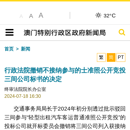
A
C
A
32°
A
搜寻
目录
首页
新闻
繁
简
PT
行政法院撤销不接纳参与的士准照公开竞投
三间公司标书的决定
终审法院院长办公室
2024-07-18 16:30
交通事务局局长于2024年初分别透过批示驳回
三间参与“轻型出租汽车客运普通准照公开竞投”的
投标公司就开标委员会撤销将三间公司列入获接纳