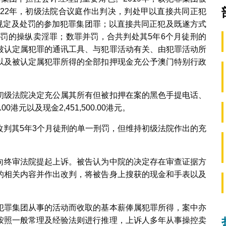
022年，初级法院合议庭作出判决，判处甲以直接共同正犯
所规定及处罚的参加犯罪集团罪；以直接共同正犯及既遂方式
定及处罚的操纵卖淫罪；数罪并罚，合共判处其5年6个月徒刑的
被认定属犯罪的通讯工具、与犯罪活动有关、由犯罪活动所
以及被认定属犯罪所得的全部扣押现金充公予澳门特别行政
初级法院决定充公属其所有但被扣押在案的黑色手提电话、
00港元以及现金2,451,500.00港元。
改判其5年3个月徒刑的单一刑罚，但维持初级法院作出的充
向终审法院提起上诉。被告认为中院的决定存在审查证据方
的相关内容并作出改判，将被告身上搜获的现金和手表以及
犯罪集团从事的活动而收取的基本薪俸属犯罪所得，案中亦
按照一般常理及经验法则进行推理，上诉人多年从事操控卖