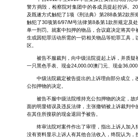
警方捣毁，检察院对集团中的各成员提起控诉。2
及既遂方式触犯了1项《刑法典》第288条第2款
触犯了30项第6/97/M号法律第8条第1款所规
单一刑罚。就案中扣押的物品，合议庭决定将其中
生或因犯罪活动所需的一切相关物品等犯罪工具，
区。
被告不服裁判，向中级法院提起上诉，并质疑
一只黑色手表、现金24,000.00澳门元、现金36,000.
中级法院裁定被告提出的上诉理由部分成立，
公扣押物的决定。
被告不服中级法院维持充公扣押物的决定，故
面的明显错误及违反法律，主张撤销被上诉裁判中
在其住所搜获的现金退回予被告。
终审法院对案件作出了审理，指出上诉人加入
没有资料显示上诉人有其他合法收入，终院认为，