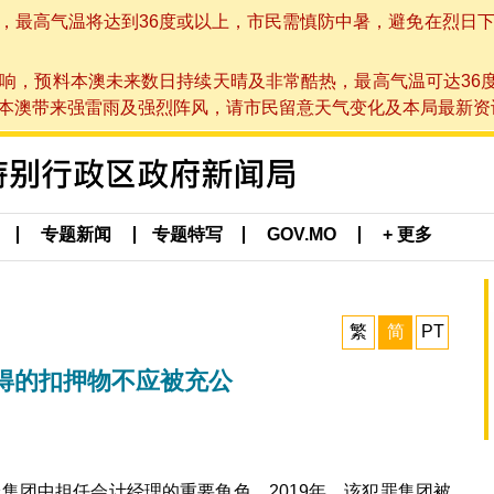
高气温将达到36度或以上，市民需慎防中暑，避免在烈日下进行户
响，预料本澳未来数日持续天晴及非常酷热，最高气温可达36
带来强雷雨及强烈阵风，请市民留意天气变化及本局最新资讯。(于 2
专题新闻
专题特写
GOV.MO
+ 更多
繁
简
PT
得的扣押物不应被充公
犯罪集团中担任会计经理的重要角色。2019年，该犯罪集团被