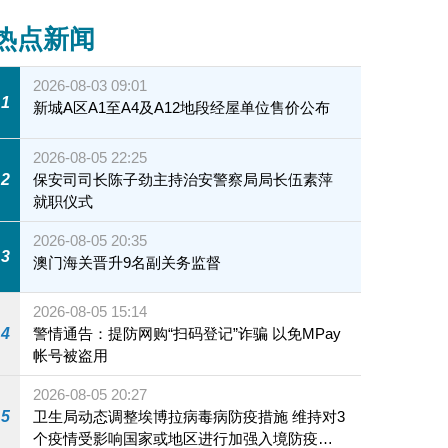
热点新闻
2026-08-03 09:01
1
新城A区A1至A4及A12地段经屋单位售价公布
2026-08-05 22:25
2
保安司司长陈子劲主持治安警察局局长伍素萍
就职仪式
2026-08-05 20:35
3
澳门海关晋升9名副关务监督
2026-08-05 15:14
4
警情通告：提防网购“扫码登记”诈骗 以免MPay
帐号被盗用
2026-08-05 20:27
5
卫生局动态调整埃博拉病毒病防疫措施 维持对3
个疫情受影响国家或地区进行加强入境防疫措