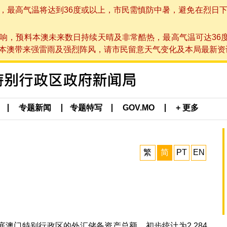
高气温将达到36度或以上，市民需慎防中暑，避免在烈日下进行户
响，预料本澳未来数日持续天晴及非常酷热，最高气温可达36
带来强雷雨及强烈阵风，请市民留意天气变化及本局最新资讯。(于 2
专题新闻
专题特写
GOV.MO
+ 更多
繁
简
PT
EN
月底澳门特别行政区的外汇储备资产总额，初步统计为2,284