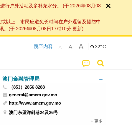
外活动及多补充水分。 (于 2026年08月08
度或以上，市民应避免长时间在户外逗留及提防中
026年08月08日17时10分 更新)
A
A
跳至内容
32°
C
A
澳门金融管理局
（853）2856 8288
general@amcm.gov.mo
http://www.amcm.gov.mo
澳门东望洋斜巷24及26号
+ 更多