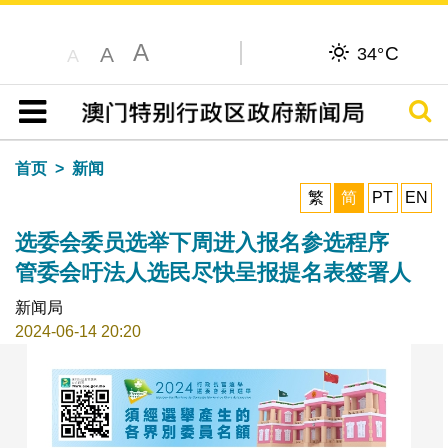
A
C
A
34°
A
搜寻
目录
首页
新闻
繁
简
PT
EN
选委会委员选举下周进入报名参选程序
管委会吁法人选民尽快呈报提名表签署人
新闻局
2024-06-14 20:20