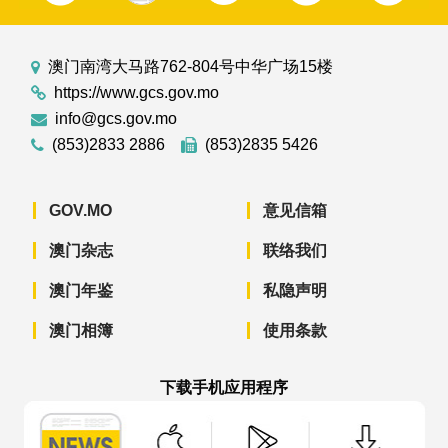
澳门南湾大马路762-804号中华广场15楼
https://www.gcs.gov.mo
info@gcs.gov.mo
(853)2833 2886
(853)2835 5426
GOV.MO
意见信箱
澳门杂志
联络我们
澳门年鉴
私隐声明
澳门相簿
使用条款
下载手机应用程序
澳门政府新闻 APP - App Store 下载
澳门政府新闻 APP - Googl
澳门政府新闻 