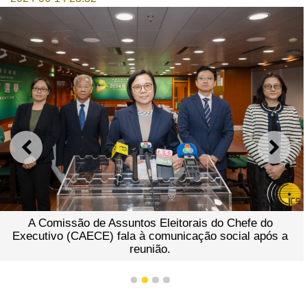
ANTERIOR
SEGU
A Comissão de Assuntos Eleitorais do Chefe do
Executivo (CAECE) fala à comunicação social após a
reunião.
1
2
3
4