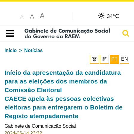
A
C
A
34°
A
Pesq
Índice
Início
Notícias
繁
简
PT
EN
Início da apresentação da candidatura
para as eleições dos membros da
Comissão Eleitoral
CAECE apela às pessoas colectivas
eleitoras para entregarem o Boletim de
Registo atempadamente
Gabinete de Comunicação Social
2024-06-14 23:32