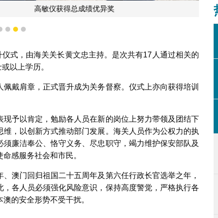
获得总成绩优异奖
1
2
3
4
晋升仪式，由海关关长黄文忠主持。是次共有17人通过相关的
士或以上学历。
人佩戴肩章，正式晋升成为关务督察。仪式上亦向获得培训
表现予以肯定，勉励各人员在新的岗位上努力带领及团结下
思维，以创新方式推动部门发展。海关人员作为公权力的执
必须廉洁奉公、恪守义务、尽忠职守，竭力维护保安部队及
使命感服务社会和市民。
年、澳门回归祖国二十五周年及第六任行政长官选举之年，
此，各人员必须强化风险意识，保持高度警觉，严格执行各
本澳的安全形势不受干扰。