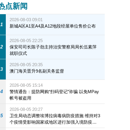
热点新闻
2026-08-03 09:01
1
新城A区A1至A4及A12地段经屋单位售价公布
2026-08-05 22:25
2
保安司司长陈子劲主持治安警察局局长伍素萍
就职仪式
2026-08-05 20:35
3
澳门海关晋升9名副关务监督
2026-08-05 15:14
4
警情通告：提防网购“扫码登记”诈骗 以免MPay
帐号被盗用
2026-08-05 20:27
5
卫生局动态调整埃博拉病毒病防疫措施 维持对3
个疫情受影响国家或地区进行加强入境防疫措
施