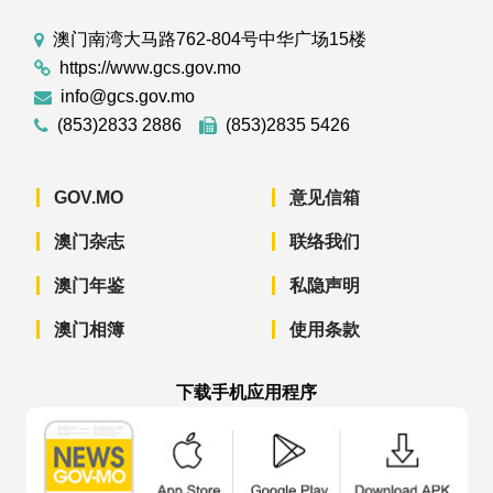
澳门南湾大马路762-804号中华广场15楼
https://www.gcs.gov.mo
info@gcs.gov.mo
(853)2833 2886
(853)2835 5426
GOV.MO
意见信箱
澳门杂志
联络我们
澳门年鉴
私隐声明
澳门相簿
使用条款
下载手机应用程序
澳门政府新闻 APP - App Store 下载
澳门政府新闻 APP - Googl
澳门政府新闻 