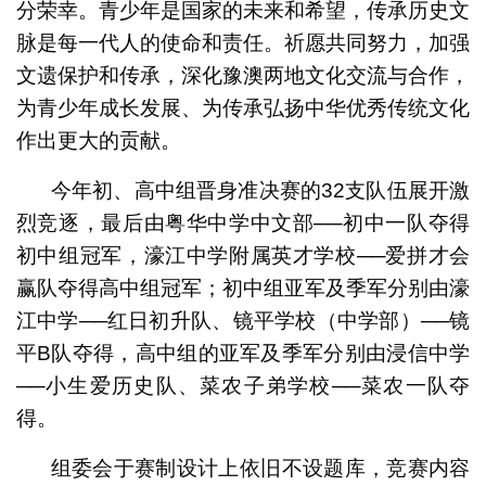
分荣幸。青少年是国家的未来和希望，传承历史文
脉是每一代人的使命和责任。祈愿共同努力，加强
文遗保护和传承，深化豫澳两地文化交流与合作，
为青少年成长发展、为传承弘扬中华优秀传统文化
作出更大的贡献。
今年初、高中组晋身准决赛的32支队伍展开激
烈竞逐，最后由粤华中学中文部──初中一队夺得
初中组冠军，濠江中学附属英才学校──爱拼才会
赢队夺得高中组冠军；初中组亚军及季军分别由濠
江中学──红日初升队、镜平学校（中学部）──镜
平B队夺得，高中组的亚军及季军分别由浸信中学
──小生爱历史队、菜农子弟学校──菜农一队夺
得。
组委会于赛制设计上依旧不设题库，竞赛内容