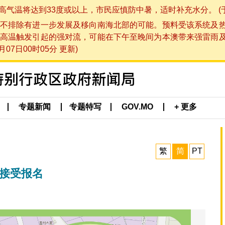
将达到33度或以上，市民应慎防中暑，适时补充水分。 (于 202
不排除有进一步发展及移向南海北部的可能。预料受该系统及
高温触发引起的强对流，可能在下午至晚间为本澳带来强雷雨
07日00时05分 更新)
专题新闻
专题特写
GOV.MO
+ 更多
繁
简
PT
动接受报名