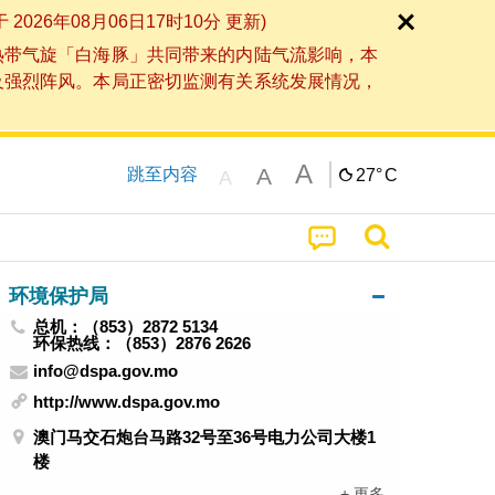
6年08月06日17时10分 更新)
热带气旋「白海豚」共同带来的内陆气流影响，本
及强烈阵风。本局正密切监测有关系统发展情况，
A
A
跳至内容
27°
C
A
环境保护局
总机：（853）2872 5134
环保热线：（853）2876 2626
info@dspa.gov.mo
http://www.dspa.gov.mo
澳门马交石炮台马路32号至36号电力公司大楼1
楼
+ 更多