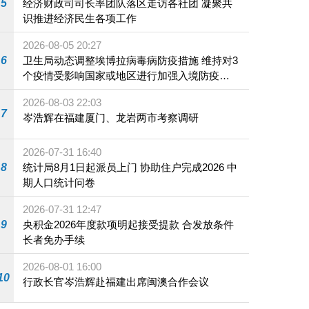
5
经济财政司司长率团队落区走访各社团 凝聚共
识推进经济民生各项工作
2026-08-05 20:27
6
卫生局动态调整埃博拉病毒病防疫措施 维持对3
个疫情受影响国家或地区进行加强入境防疫措
施
2026-08-03 22:03
7
岑浩辉在福建厦门、龙岩两市考察调研
2026-07-31 16:40
8
统计局8月1日起派员上门 协助住户完成2026 中
期人口统计问卷
2026-07-31 12:47
9
央积金2026年度款项明起接受提款 合发放条件
长者免办手续
2026-08-01 16:00
10
行政长官岑浩辉赴福建出席闽澳合作会议