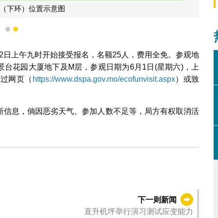
站（下环）位置示意图
1
2
22日上午九时开始接受报名，名额25人，费用全免。参观地
怡景台花园大厦地下及M层，参观日期为6月1日(星期六)，上
透过网页（
https://www.dspa.gov.mo/ecofunvisit.aspx
）或致
。
新信息，倘因恶劣天气、参加人数不足等，局方有权取消活
下一则新闻
直升机坪举行演习测试应变能力