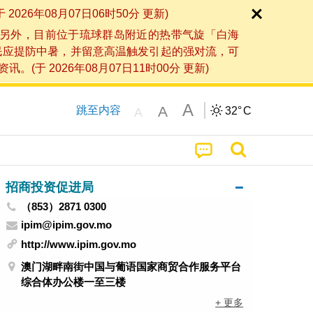
6年08月07日06时50分 更新)
另外，目前位于琉球群岛附近的热带气旋「白海
民应提防中暑，并留意高温触发引起的强对流，可
2026年08月07日11时00分 更新)
A
A
跳至内容
32°
C
A
招商投资促进局
（853）2871 0300
ipim@ipim.gov.mo
http://www.ipim.gov.mo
澳门湖畔南街中国与葡语国家商贸合作服务平台
综合体办公楼一至三楼
+ 更多