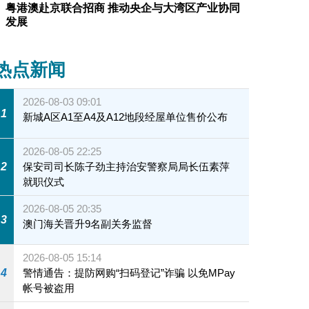
粤港澳赴京联合招商 推动央企与大湾区产业协同
发展
热点新闻
2026-08-03 09:01
1
新城A区A1至A4及A12地段经屋单位售价公布
2026-08-05 22:25
2
保安司司长陈子劲主持治安警察局局长伍素萍
就职仪式
2026-08-05 20:35
3
澳门海关晋升9名副关务监督
2026-08-05 15:14
4
警情通告：提防网购“扫码登记”诈骗 以免MPay
帐号被盗用