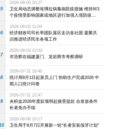
2026-08-05 20:27
5
卫生局动态调整埃博拉病毒病防疫措施 维持对3
个疫情受影响国家或地区进行加强入境防疫措
施
2026-08-02 11:04
6
经济财政司司长率团队落区走访各社团 凝聚共
识推进经济民生各项工作
2026-08-03 22:03
7
岑浩辉在福建厦门、龙岩两市考察调研
2026-07-31 16:40
8
统计局8月1日起派员上门 协助住户完成2026 中
期人口统计问卷
2026-07-31 12:47
9
央积金2026年度款项明起接受提款 合发放条件
长者免办手续
2026-08-06 10:17
10
卫生局于8月7日开展新一轮“长者安装假牙计划”