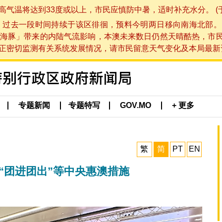
将达到33度或以上，市民应慎防中暑，适时补充水分。 (于 202
，过去一段时间持续于该区徘徊，预料今明两日移向南海北部。
海豚」带来的内陆气流影响，本澳未来数日仍然天晴酷热，市
切监测有关系统发展情况，请市民留意天气变化及本局最新资讯。(于 
专题新闻
专题特写
GOV.MO
+ 更多
繁
简
PT
EN
“团进团出”等中央惠澳措施