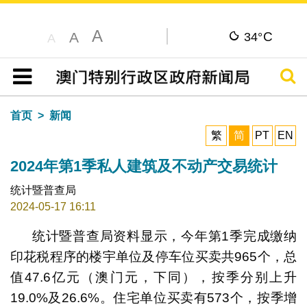
A
C
A
34°
A
搜寻
目录
首页
新闻
繁
简
PT
EN
2024年第1季私人建筑及不动产交易统计
统计暨普查局
2024-05-17 16:11
统计暨普查局资料显示，今年第1季完成缴纳
印花税程序的楼宇单位及停车位买卖共965个，总
值47.6亿元（澳门元，下同），按季分别上升
19.0%及26.6%。住宅单位买卖有573个，按季增