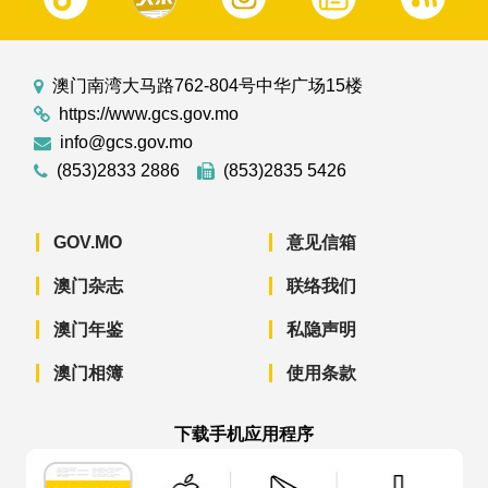
澳门南湾大马路762-804号中华广场15楼
https://www.gcs.gov.mo
info@gcs.gov.mo
(853)2833 2886
(853)2835 5426
GOV.MO
意见信箱
澳门杂志
联络我们
澳门年鉴
私隐声明
澳门相簿
使用条款
下载手机应用程序
澳门政府新闻 APP - App Store 下载
澳门政府新闻 APP - Googl
澳门政府新闻 