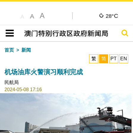
A
C
A
28°
A
搜寻
目录
首页
新闻
繁
简
PT
EN
机场油库火警演习顺利完成
民航局
2024-05-08 17:16