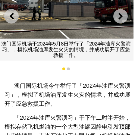
上一则
下一
行了「2024年油库火警演
情境，并成功展开了应急
演习为各参与单位提供宝贵的训
。
沟通和配合，有助提升整
1
2
澳门国际机场今午举行了「2024年油库火警演
习」，模拟了机场油库发生火灾的情境，并成功展
开了应急救援工作。
「2024年油库火警演习」于下午二时半开始，
模拟存储飞机燃油的一个大型油罐因静电引发顶部