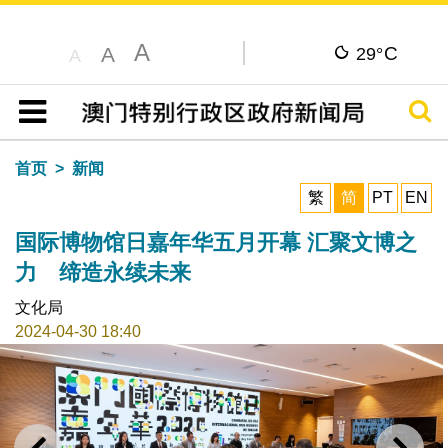
A
C
A
29°
A
搜寻
目录
首页
新闻
繁
简
PT
EN
国际博物馆日嘉年华五月开幕 汇聚文博之
力 缔造永续未来
文化局
2024-04-30 18:40