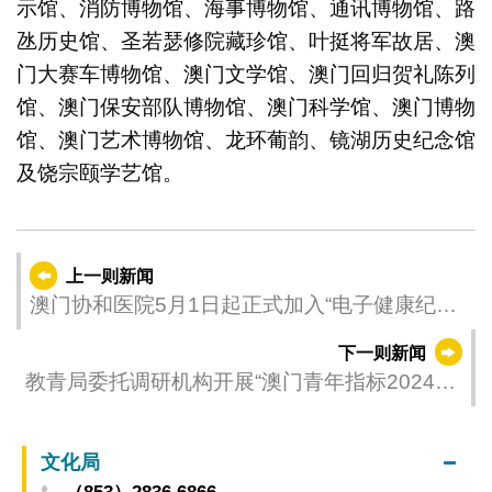
示馆、消防博物馆、海事博物馆、通讯博物馆、路
氹历史馆、圣若瑟修院藏珍馆、叶挺将军故居、澳
门大赛车博物馆、澳门文学馆、澳门回归贺礼陈列
馆、澳门保安部队博物馆、澳门科学馆、澳门博物
馆、澳门艺术博物馆、龙环葡韵、镜湖历史纪念馆
及饶宗颐学艺馆。
上一则新闻
澳门协和医院5月1日起正式加入“电子健康纪录
平台（eHR）” 共享电子健康资料
下一则新闻
教青局委托调研机构开展“澳门青年指标2024年
社会调查”
文化局