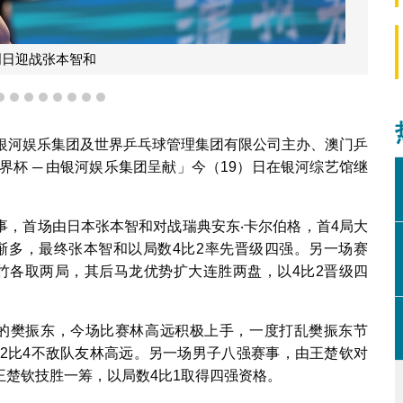
5
6
7
8
9
10
11
12
、银河娱乐集团及世界乒乓球管理集团有限公司主办、澳门乒
界杯 ─ 由银河娱乐集团呈献」今（19）日在银河综艺馆继
事，首场由日本张本智和对战瑞典安东‧卡尔伯格，首4局大
误渐多，最终张本智和以局数4比2率先晋级四强。另一场赛
竹各取两局，其后马龙优势扩大连胜两盘，以4比2晋级四
的樊振东，今场比赛林高远积极上手，一度打乱樊振东节
数2比4不敌队友林高远。另一场男子八强赛事，由王楚钦对
楚钦技胜一筹，以局数4比1取得四强资格。