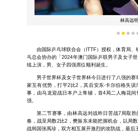
林高远明日迎战张本智和
1
2
3
4
由国际乒乓球联合会（ITTF）授权，体育局
乓总会协办的「2024年澳门国际乒联男子及女子世
续上演，男、女子四强席位顺利诞生。
男子世界杯及女子世界杯今日进行了八强的赛
家互有优势，打平2比2，其后安东‧卡尔伯格失
事，由马龙迎战日本户上隼辅，首4局二人梅花间
强。
第二节赛事，由林高远对战昨日苦战7局取胜
奏，战至局数2比2，樊振东未能把握机会，以局
战韩国张禹珍，双方相互展开激烈的攻防战，最后王