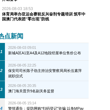
2026-08-03 18:53
体育局举办亚运会赛前反兴奋剂专题培训 筑牢中
王楚钦攻势凌厉
国澳门代表团“零出现”防线
热点新闻
2026-08-03 09:01
1
新城A区A1至A4及A12地段经屋单位售价公布
2026-08-05 22:25
2
保安司司长陈子劲主持治安警察局局长伍素萍
就职仪式
2026-08-05 20:35
3
澳门海关晋升9名副关务监督
2026-08-05 15:14
4
警情通告：提防网购“扫码登记”诈骗 以免MPay