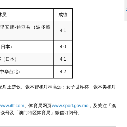
球员
成绩
里安娜‧迪亚兹（波多黎
4:1
（日本）
4:0
娜（日本）
4:1
（中华台北）
4:2
马龙对王楚钦、张本智和对林高远；女子世界杯，张本美和对
www.ittf.com
、体育局网页
www.sport.gov.mo
，及关注「澳
微信公众号及「澳门特区体育局」微信订阅号。