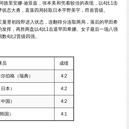
阿德里安娜‧迪亚兹，张本美和凭着较佳的表现，以4比1击
梦状态大勇，直落四局轻取日本平野美宇，昂首晋级。
王曼昱初段即进入状态，连翻得分连取两局，落后的早田希
的发挥，再胜两盘以4比1击退早田希娜。女子最后一场八强
数4比2晋级四强。
球员
成绩
卡尔伯格（瑞典）
4:2
（日本）
4:2
（中国）
4:2
（韩国）
4:1