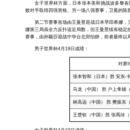
女子世界杯方面，日本张本美和挑战波多黎各
败对手取得四强资格。另一场八强赛事，卫冕的陈
第二节赛事首场由王曼昱迎战日本早田希娜，
娜第三局虽全力反扑追近局数，但王曼昱续有稳定
赛事，由孙颖莎迎战中华台北郑怡静，前者最终以局
男子世界杯4月19日成绩：
对赛
张本智和（日本）胜 安东‧
马龙（中国） 胜 户上隼辅
林高远（中国） 胜 樊振东
王楚钦（中国）胜 张禹珍