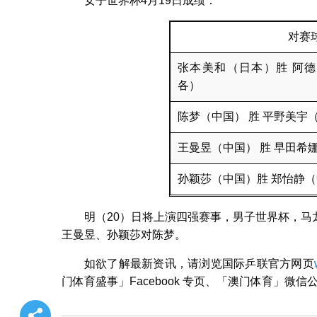
女子世界杯4月19日成绩：
对赛
张本美和（日本）胜 阿德
各）
陈梦（中国） 胜 平野美宇
王曼昱（中国） 胜 早田希
孙颖莎（中国）胜 郑怡静
明（20）日将上演四强赛事，男子世界杯，
王曼昱、孙颖莎对陈梦。
如欲了解最新资讯，请浏览国际乒联官方网页
门体育盛事」Facebook 专页、「澳门体育」