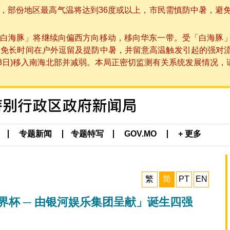
部份地区最高气温将达到36度或以上，市民需慎防中暑，避免在烈
白海豚」将继续向偏西方向移动，移向华东一带。受「白海豚
避免长时间在户外逗留及提防中暑，并留意高温触发引起的强对
8日)移入南海北部并减弱。本局正密切监测有关系统发展情况，请市
专题新闻
专题特写
GOV.MO
+ 更多
繁
简
PT
EN
界杯 ─ 由银河娱乐集团呈献」诞生四强