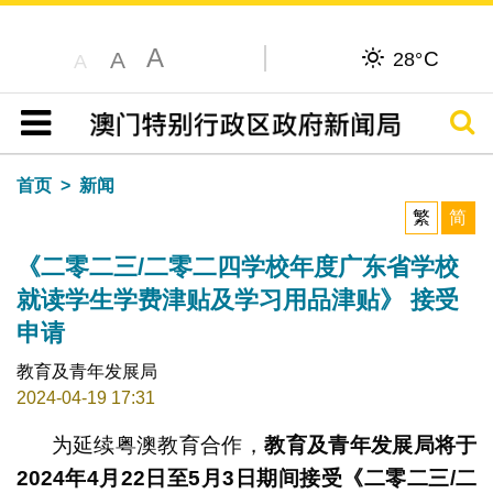
A
C
A
28°
A
搜寻
目录
首页
新闻
繁
简
《二零二三/二零二四学校年度广东省学校
就读学生学费津贴及学习用品津贴》 接受
申请
教育及青年发展局
2024-04-19 17:31
为延续粤澳教育合作，
教育及青年发展局将于
2024
年
4
月
22
日至
5
月
3
日期间接受《二零二三
/
二