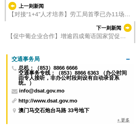
上一则新闻
【对接“1+4”人才培养】劳工局首季已办11场行
业讲座 助青年规划职业路向
下一则新闻
【促中葡企业合作】增逾四成葡语国家贸促单
位及企业代表出席“企业家大会＂ 与粤港澳大湾
区及深合区企业在澳洽商机
交通事务局
总机：（853）8866 6666
交通事务专线：（853）8866 6363 （办公时间
由专人接听，非办公时段则设有自动录音系
统。）
info@dsat.gov.mo
http://www.dsat.gov.mo
澳门马交石炮台马路 33号地下
+ 更多