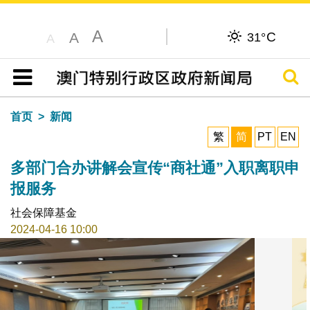
A
C
A
31°
A
搜寻
目录
首页
新闻
繁
简
PT
EN
多部门合办讲解会宣传“商社通”入职离职申
报服务
社会保障基金
2024-04-16 10:00