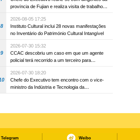
província de Fujian e realiza visita de trabalho
em Fuzhou
2026-08-05 17:25
8
Instituto Cultural inclui 28 novas manifestações
no Inventário do Património Cultural Intangível
2026-07-30 15:32
9
CCAC descobriu um caso em que um agente
policial terá recorrido a um terceiro para
assumir por si a culpa na sequência de uma
2026-07-30 18:20
infracção rodoviária
10
Chefe do Executivo tem encontro com o vice-
ministro da Indústria e Tecnologia da
Informação
Telegram
Weibo