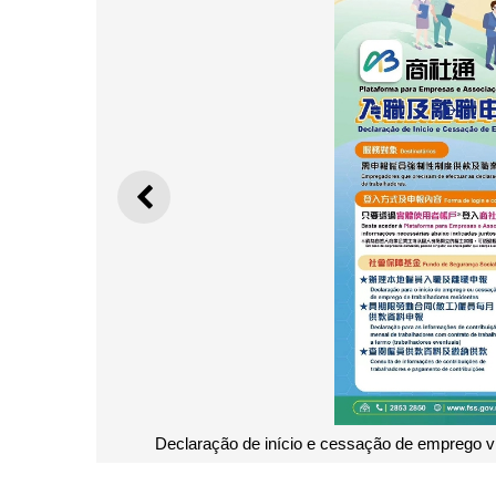
ANTERIOR
ssociações” - Cartaz
Sessões de esclarecimento coorganiza
e cessação de emprego d