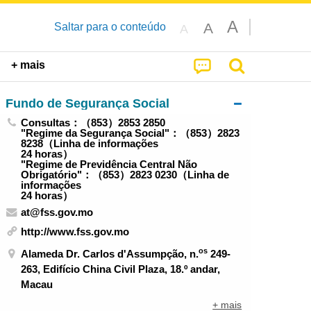
A
A
Saltar para o conteúdo
A
+ mais
Fundo de Segurança Social
Consultas：（853）2853 2850
"Regime da Segurança Social"：（853）2823
8238（Linha de informações
24 horas）
"Regime de Previdência Central Não
Obrigatório"：（853）2823 0230（Linha de
informações
24 horas）
at@fss.gov.mo
http://www.fss.gov.mo
os
Alameda Dr. Carlos d'Assumpção, n.
249-
263, Edifício China Civil Plaza, 18.º andar,
Macau
+ mais