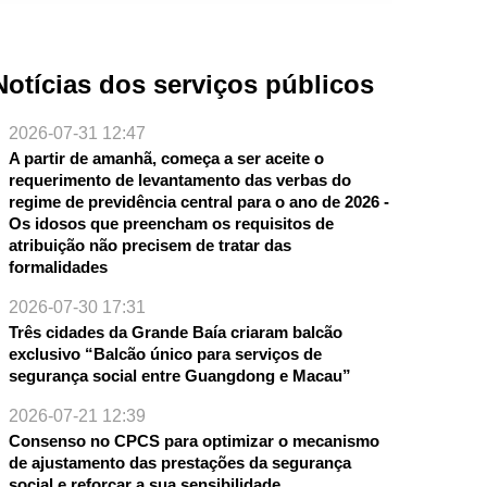
Notícias dos serviços públicos
2026-07-31 12:47
A partir de amanhã, começa a ser aceite o
requerimento de levantamento das verbas do
NTE
regime de previdência central para o ano de 2026 -
Os idosos que preencham os requisitos de
atribuição não precisem de tratar das
formalidades
2026-07-30 17:31
Três cidades da Grande Baía criaram balcão
exclusivo “Balcão único para serviços de
segurança social entre Guangdong e Macau”
2026-07-21 12:39
e início
Consenso no CPCS para optimizar o mecanismo
de ajustamento das prestações da segurança
social e reforçar a sua sensibilidade