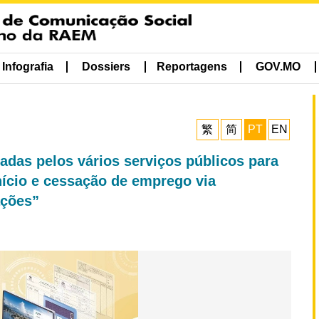
Infografia
Dossiers
Reportagens
GOV.MO
繁
简
PT
EN
das pelos vários serviços públicos para
início e cessação de emprego via
ações”