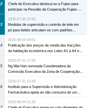
2
Chefe do Executivo desloca-se a Fujian para
participar na Reunião da Cooperação Fujian-
Macau
2026-07-30 22:56
3
Medidas de supervisão e controlo de leite em
pó para bebés articulam-se com padrões
internacionais Serviços interdepartamentais
2026-08-03 09:01
envidam esforços para assegurar a saúde dos
4
Publicação dos preços de venda das fracções
bebés e crianças, assim como a segurança
da habitação económica nos Lotes A1 a A4 e
alimentar
A12 da Zona A dos Novos Aterros
2026-07-31 17:56
5
Ng Wai Han nomeada Coordenadora da
Comissão Executiva da Zona de Cooperação
Aprofundada entre Guangdong e Macau em
2026-07-31 22:49
Hengqin
6
Instituto para a Supervisão e Administração
Farmacêutica apela ao não consumo de um
produto com substâncias medicamentosas
2026-08-04 21:35
ocidentais
7
Chefe do Executivo reúne-se com dirigentes da