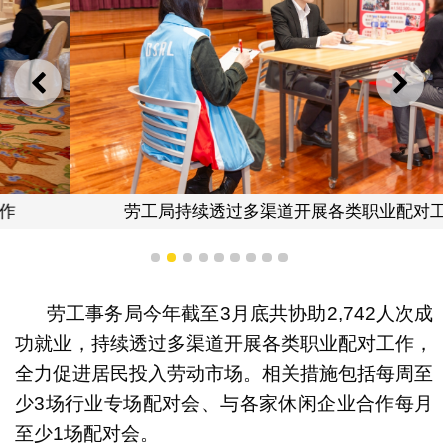
上一则
下一
劳工局持续透过多渠道开展各类职业配对工作
1
2
3
4
5
6
7
8
9
劳工事务局今年截至3月底共协助2,742人次成
功就业，持续透过多渠道开展各类职业配对工作，
全力促进居民投入劳动市场。相关措施包括每周至
少3场行业专场配对会、与各家休闲企业合作每月
至少1场配对会。