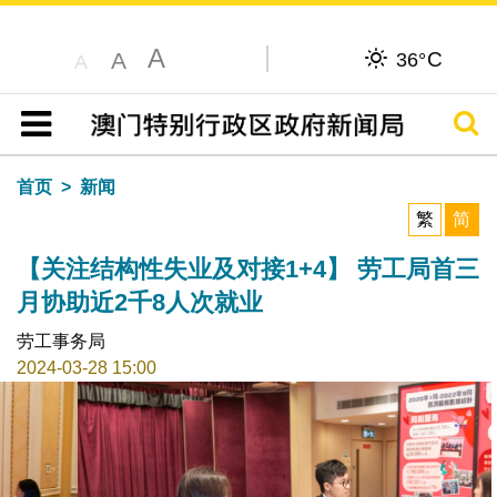
A
C
A
36°
A
搜寻
目录
首页
新闻
繁
简
【关注结构性失业及对接1+4】 劳工局首三
月协助近2千8人次就业
劳工事务局
2024-03-28 15:00