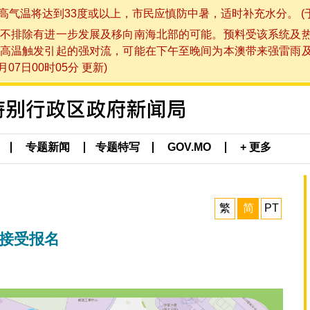
将达到33度或以上，市民应慎防中暑，适时补充水分。 (于 202
不排除有进一步发展及移向南海北部的可能。预料受该系统及
高温触发引起的强对流，可能在下午至晚间为本澳带来强雷雨
07日00时05分 更新)
专题新闻
专题特写
GOV.MO
+ 更多
繁
简
PT
动接受报名