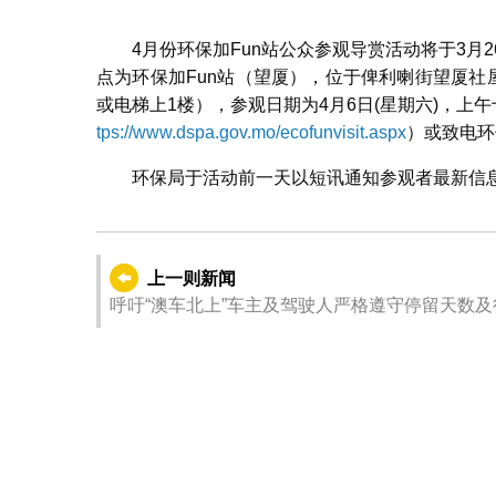
4月份环保加Fun站公众参观导赏活动将于3月
点为环保加Fun站（望厦），位于俾利喇街望厦
或电梯上1楼），参观日期为4月6日(星期六)，
tps://www.dspa.gov.mo/ecofunvisit.aspx
）或致电环
环保局于活动前一天以短讯通知参观者最新信
上一则新闻
呼吁“澳车北上”车主及驾驶人严格遵守停留天数