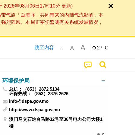
6年08月06日17时10分 更新)
热带气旋「白海豚」共同带来的内陆气流影响，本
及强烈阵风。本局正密切监测有关系统发展情况，
A
A
跳至内容
27°
C
A
环境保护局
总机：（853）2872 5134
环保热线：（853）2876 2626
info@dspa.gov.mo
http://www.dspa.gov.mo
澳门马交石炮台马路32号至36号电力公司大楼1
楼
+ 更多