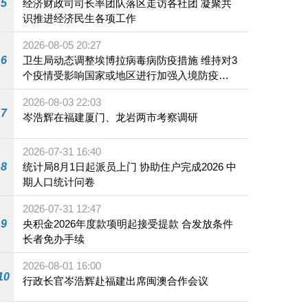
5
经济财政司司长率团队落区走访各社团 凝聚共
识推进经济民生各项工作
2026-08-05 20:27
6
卫生局动态调整埃博拉病毒病防疫措施 维持对3
个疫情受影响国家或地区进行加强入境防疫措
施
2026-08-03 22:03
7
岑浩辉在福建厦门、龙岩两市考察调研
2026-07-31 16:40
8
统计局8月1日起派员上门 协助住户完成2026 中
期人口统计问卷
2026-07-31 12:47
9
央积金2026年度款项明起接受提款 合发放条件
长者免办手续
2026-08-01 16:00
10
行政长官岑浩辉赴福建出席闽澳合作会议