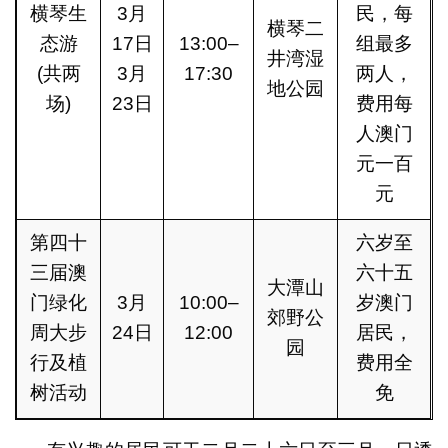
横琴生
3月
民，每
横琴二
态游
17日
13:00–
组最多
井湾湿
(共两
3月
17:30
两人，
地公园
场)
23日
费用每
人澳门
元一百
元
第四十
六岁至
三届澳
六十五
大潭山
门绿化
3月
10:00–
岁澳门
郊野公
周大步
24日
12:00
居民，
园
行及植
费用全
树活动
免