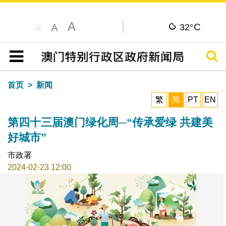
A
C
A
32°
A
搜寻
目录
首页
新闻
繁
简
PT
EN
第四十三届澳门绿化周─“传承爱绿 共建美
好城市”
市政署
2024-02-23 12:00