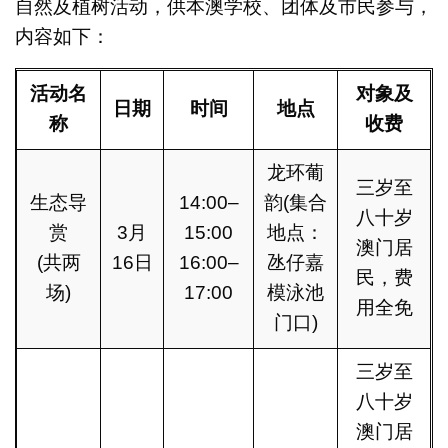
自然及植树活动，供本澳学校、团体及市民参与，
内容如下：
活动
名
对
象
及
日期
时
间
地点
称
收费
龙环葡
三岁至
生态导
14:00–
韵(集合
八十岁
赏
3月
15:00
地点：
澳门居
(共两
16日
16:00–
氹仔嘉
民，费
场)
17:00
模泳池
用全免
门口)
三岁至
八十岁
澳门居