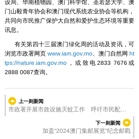
设局、华南植物园、澳门科学馆、圣若瑟大学、澳
门山毅青年协会和澳门现代系统农业协会等机构，
共同向市民推广保护大自然和爱护生态环境等重要
讯息。
有关第四十三届澳门绿化周的活动及资讯，可
浏览市政署网页
www.iam.gov.mo
、澳门自然网
ht
tps://nature.iam.gov.mo
，或致电2833 7676或
2888 0087查询。
上一则新闻
市政署开展市政设施灭蚊工作 呼吁市民配合
勤清积水
下一则新闻
加盖“2024澳门集邮展览”纪念邮戳