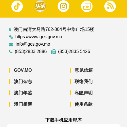
澳门南湾大马路762-804号中华广场15楼
https://www.gcs.gov.mo
info@gcs.gov.mo
(853)2833 2886
(853)2835 5426
GOV.MO
意见信箱
澳门杂志
联络我们
澳门年鉴
私隐声明
澳门相簿
使用条款
下载手机应用程序
澳门政府新闻 APP - App Store 下载
澳门政府新闻 APP - Googl
澳门政府新闻 