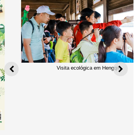
Visita ecológica em Hengqin
ANTERIOR
SEGU