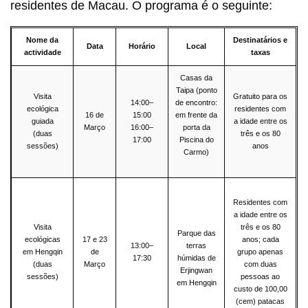
residentes de Macau. O programa é o seguinte:
Nome da
Destinatários e
Data
Horário
Local
actividade
taxas
Casas da
Taipa (ponto
Visita
Gratuito para os
14:00–
de encontro:
ecológica
residentes com
16 de
15:00
em frente da
guiada
a idade entre os
Março
16:00–
porta da
(duas
três e os 80
17:00
Piscina do
sessões)
anos
Carmo)
Residentes com
a idade entre os
Visita
três e os 80
Parque das
ecológicas
17 e 23
anos; cada
13:00–
terras
em Hengqin
de
grupo apenas
17:30
húmidas de
(duas
Março
com duas
Erjingwan
sessões)
pessoas ao
em Hengqin
custo de 100,00
(cem) patacas