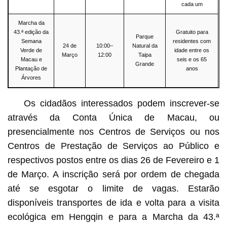
cada um
Marcha da
43.ª edição da
Gratuito para
Parque
Semana
residentes com
24 de
10:00–
Natural da
Verde de
idade entre os
Março
12:00
Taipa
Macau e
seis e os 65
Grande
Plantação de
anos
Árvores
Os cidadãos interessados podem inscrever-se
através da Conta Única de Macau, ou
presencialmente nos Centros de Serviços ou nos
Centros de Prestação de Serviços ao Público e
respectivos postos entre os dias 26 de Fevereiro e 1
de Março. A inscrição será por ordem de chegada
até se esgotar o limite de vagas. Estarão
disponíveis transportes de ida e volta para a visita
ecológica em Hengqin e para a Marcha da 43.ª