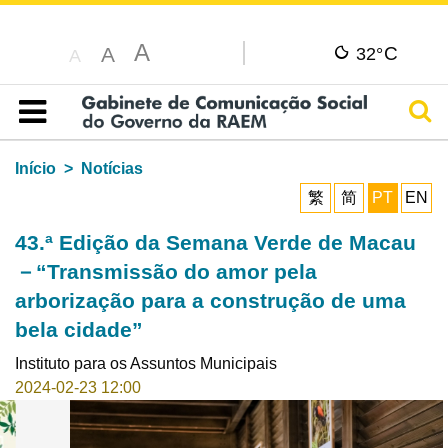
A
C
A
32°
A
Pesq
Índice
Início
Notícias
繁
简
PT
EN
43.ª Edição da Semana Verde de Macau
－“Transmissão do amor pela
arborização para a construção de uma
bela cidade”
Instituto para os Assuntos Municipais
2024-02-23 12:00