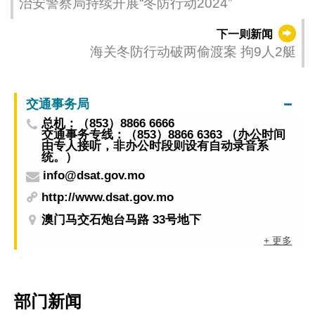
治安警察局持续开展“冬防行动2024”
下一则新闻
海关冬防行动破两偷渡案 拘9人2艇
交通事务局
总机：（853）8866 6666
交通事务专线：（853）8866 6363 （办公时间
由专人接听，非办公时段则设有自动录音系
统。）
info@dsat.gov.mo
http://www.dsat.gov.mo
澳门马交石炮台马路 33号地下
+ 更多
部门新闻