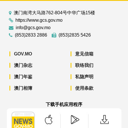
澳门南湾大马路762-804号中华广场15楼
https://www.gcs.gov.mo
info@gcs.gov.mo
(853)2833 2886
(853)2835 5426
GOV.MO
意见信箱
澳门杂志
联络我们
澳门年鉴
私隐声明
澳门相簿
使用条款
下载手机应用程序
澳门政府新闻 APP - App Store 下载
澳门政府新闻 APP - Googl
澳门政府新闻 