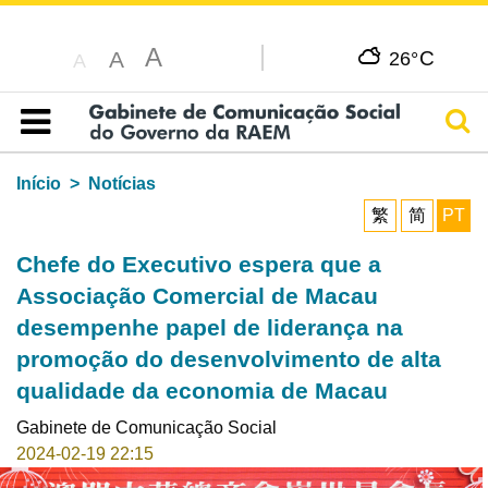
A
C
A
26°
A
Pesq
Índice
Início
Notícias
繁
简
PT
Chefe do Executivo espera que a
Associação Comercial de Macau
desempenhe papel de liderança na
promoção do desenvolvimento de alta
qualidade da economia de Macau
Gabinete de Comunicação Social
2024-02-19 22:15