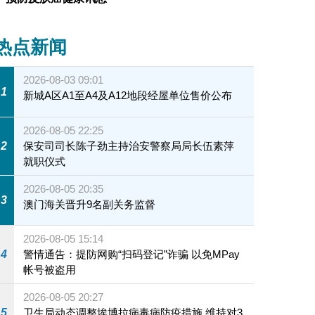
热点新闻
2026-08-03 09:01
1
新城A区A1至A4及A12地段经屋单位售价公布
2026-08-05 22:25
2
保安司司长陈子劲主持治安警察局局长伍素萍
就职仪式
2026-08-05 20:35
3
澳门海关晋升9名副关务监督
2026-08-05 15:14
4
警情通告：提防网购“扫码登记”诈骗 以免MPay
帐号被盗用
2026-08-05 20:27
5
卫生局动态调整埃博拉病毒病防疫措施 维持对3