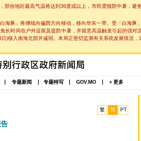
部份地区最高气温将达到36度或以上，市民需慎防中暑，避免在烈
白海豚」将继续向偏西方向移动，移向华东一带。受「白海豚
避免长时间在户外逗留及提防中暑，并留意高温触发引起的强对
8日)移入南海北部并减弱。本局正密切监测有关系统发展情况，请市
专题新闻
专题特写
GOV.MO
+ 更多
繁
简
PT
报告