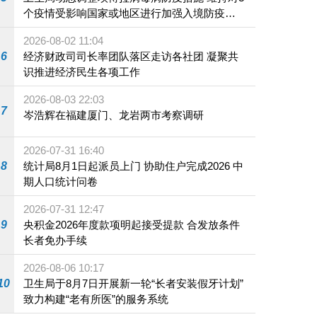
个疫情受影响国家或地区进行加强入境防疫措
施
2026-08-02 11:04
6
经济财政司司长率团队落区走访各社团 凝聚共
识推进经济民生各项工作
2026-08-03 22:03
7
岑浩辉在福建厦门、龙岩两市考察调研
2026-07-31 16:40
8
统计局8月1日起派员上门 协助住户完成2026 中
期人口统计问卷
2026-07-31 12:47
9
央积金2026年度款项明起接受提款 合发放条件
长者免办手续
2026-08-06 10:17
10
卫生局于8月7日开展新一轮“长者安装假牙计划”
致力构建“老有所医”的服务系统