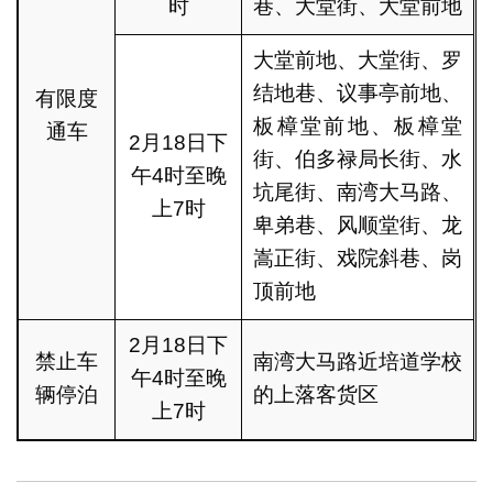
时
巷、大堂街、大堂前地
大堂前地、大堂街、罗
结地巷、议事亭前地、
有限度
板樟堂前地、板樟堂
通车
2月18日下
街、伯多禄局长街、水
午4时至晚
坑尾街、南湾大马路、
上7时
卑弟巷、风顺堂街、龙
嵩正街、戏院斜巷、岗
顶前地
2月18日下
禁止车
南湾大马路近培道学校
午4时至晚
辆停泊
的上落客货区
上7时