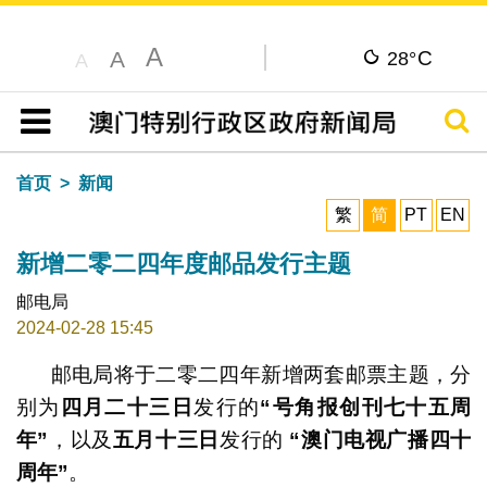
A
C
A
28°
A
搜寻
目录
首页
新闻
繁
简
PT
EN
新增二零二四年度邮品发行主题
邮电局
2024-02-28 15:45
邮电局将于二零二四年新增两套邮票主题，分
别为
四
月二十三日
发行的
“
号角报创刊七十五周
年
”
，以及
五
月十三日
发行的
“
澳门电视广播四十
周年
”
。