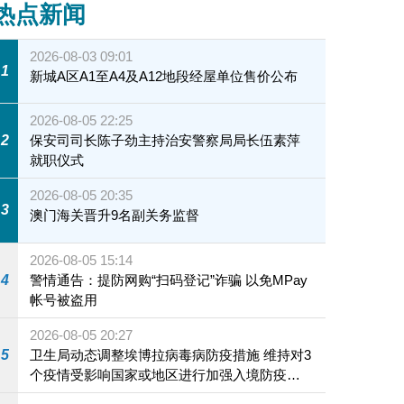
热点新闻
2026-08-03 09:01
1
新城A区A1至A4及A12地段经屋单位售价公布
2026-08-05 22:25
2
保安司司长陈子劲主持治安警察局局长伍素萍
就职仪式
2026-08-05 20:35
3
澳门海关晋升9名副关务监督
2026-08-05 15:14
4
警情通告：提防网购“扫码登记”诈骗 以免MPay
帐号被盗用
2026-08-05 20:27
5
卫生局动态调整埃博拉病毒病防疫措施 维持对3
个疫情受影响国家或地区进行加强入境防疫措
施