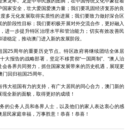
迎来龙年。龙是中华民族的图腾，在中国传统文化中象征着
护国家安全，壮大爱国爱澳力量；我们要巩固经济复苏的良
济适度多元化发展取得实质性的进展；我们要致力做好深合区
案的阶段性目标；我们要积极开展对外交流合作，更好融入
，进一步提升特区治理水平和管治能力；切实有效改善民
和谐稳定，推动澳门进入新的发展阶段。
归祖国25周年的重要历史节点。特区政府将继续团结全体居
十大报告的战略部署，坚定不移贯彻“一国两制”、“澳人治
与社会各界共同努力，抓住国家发展带来的历史机遇，展现更
澳门回归祖国25周年。
有伟大祖国有力的支持，有广大居民的同心合力，澳门新的
展现全新的面貌，取得更好的成绩！
务的公务人员和各界人士，以及他们的家人表达衷心的感
澳居民家庭幸福，万事胜意！恭喜！恭喜！