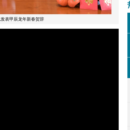
诚发表甲辰龙年新春贺辞