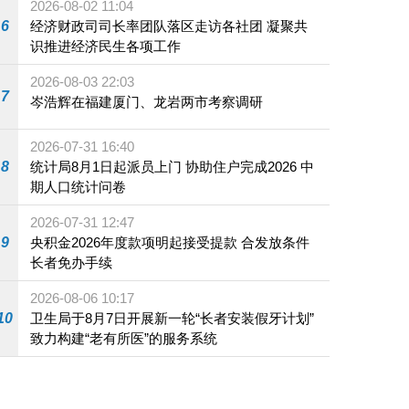
2026-08-02 11:04
6
经济财政司司长率团队落区走访各社团 凝聚共
识推进经济民生各项工作
2026-08-03 22:03
7
岑浩辉在福建厦门、龙岩两市考察调研
2026-07-31 16:40
8
统计局8月1日起派员上门 协助住户完成2026 中
期人口统计问卷
2026-07-31 12:47
9
央积金2026年度款项明起接受提款 合发放条件
长者免办手续
2026-08-06 10:17
10
卫生局于8月7日开展新一轮“长者安装假牙计划”
致力构建“老有所医”的服务系统