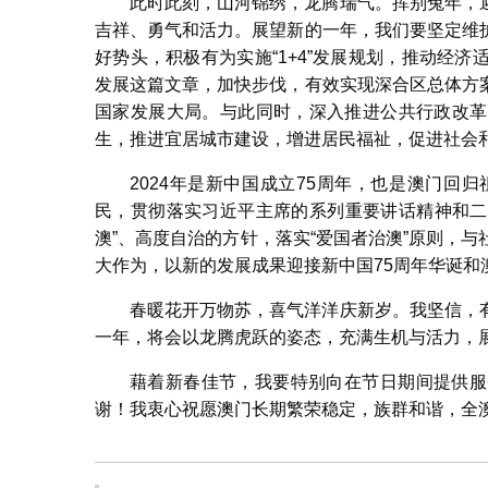
此时此刻，山河锦绣，龙腾瑞气。挥别兔年，
吉祥、勇气和活力。展望新的一年，我们要坚定维
好势头，积极有为实施“1+4”发展规划，推动经
发展这篇文章，加快步伐，有效实现深合区总体方
国家发展大局。与此同时，深入推进公共行政改革
生，推进宜居城市建设，增进居民福祉，促进社会
2024年是新中国成立75周年，也是澳门回
民，贯彻落实习近平主席的系列重要讲话精神和二
澳”、高度自治的方针，落实“爱国者治澳”原则，
大作为，以新的发展成果迎接新中国75周年华诞和
春暖花开万物苏，喜气洋洋庆新岁。我坚信，
一年，将会以龙腾虎跃的姿态，充满生机与活力，
藉着新春佳节，我要特别向在节日期间提供服
谢！我衷心祝愿澳门长期繁荣稳定，族群和谐，全