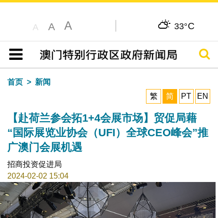
A
C
A
33°
A
搜寻
目录
首页
新闻
繁
简
PT
EN
【赴荷兰参会拓1+4会展市场】贸促局藉
“国际展览业协会（UFI）全球CEO峰会”推
广澳门会展机遇
招商投资促进局
2024-02-02 15:04