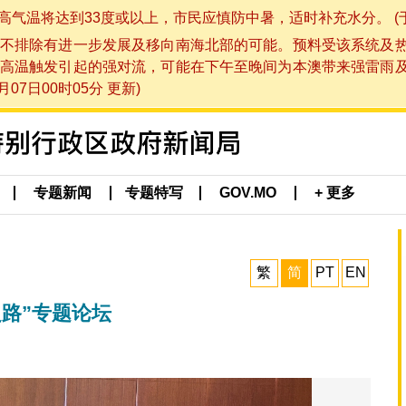
将达到33度或以上，市民应慎防中暑，适时补充水分。 (于 202
不排除有进一步发展及移向南海北部的可能。预料受该系统及
高温触发引起的强对流，可能在下午至晚间为本澳带来强雷雨
07日00时05分 更新)
专题新闻
专题特写
GOV.MO
+ 更多
繁
简
PT
EN
路”专题论坛