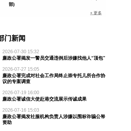
部)
+ 更多
部门新闻
2026-07-30 15:32
廉政公署揭发一警员交通违例后涉嫌找他人“顶包”
2026-07-27 15:05
廉政公署完成对社会工作局终止崇专托儿所合作协
议的专案调查
2026-07-19 16:00
廉政公署诚信大使赴港交流展示传诚成果
2026-07-16 15:03
廉政公署揭发社服机构负责人涉嫌以围标诈骗公帑
资助