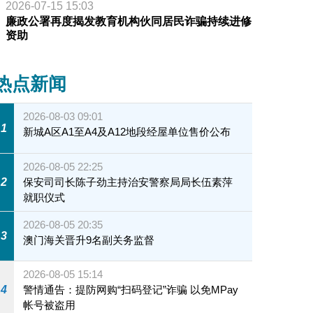
2026-07-15 15:03
廉政公署再度揭发教育机构伙同居民诈骗持续进修
资助
热点新闻
2026-08-03 09:01
1
新城A区A1至A4及A12地段经屋单位售价公布
2026-08-05 22:25
2
保安司司长陈子劲主持治安警察局局长伍素萍
就职仪式
2026-08-05 20:35
3
澳门海关晋升9名副关务监督
2026-08-05 15:14
4
警情通告：提防网购“扫码登记”诈骗 以免MPay
帐号被盗用