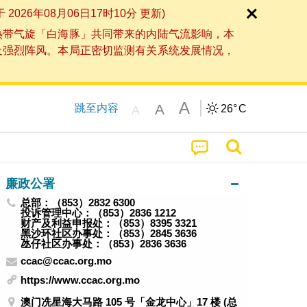
6年08月06日17时10分 更新)
热带气旋「白海豚」共同带来的内陆气流影响，本
及强烈阵风。本局正密切监测有关系统发展情况，
A
A
跳至内容
26°
C
A
廉政公署
总部：（853）2832 6300
投诉管理中心：（853）2836 1212
财产及利益申报处：（853）8395 3321
黑沙环社区办事处：（853）2845 3636
氹仔社区办事处：（853）2836 3636
ccac@ccac.org.mo
https://www.ccac.org.mo
澳门冼星海大马路 105 号「金龙中心」17 楼 (总