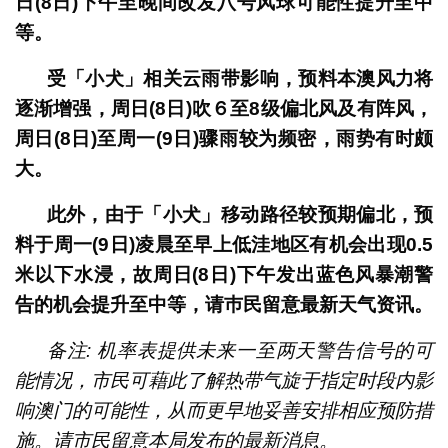
日(8日)下午至晚间改发八号风球可能性提升至中
等。
受「小犬」相关云雨带影响，预料本澳风力将
逐渐增强，周日(8日)吹６至8级偏北风及有阵风，
周日(8日)至周一(9日)骤雨较为频密，雨势有时颇
大。
此外，由于「小犬」移动路径较预期偏北，预
料于周一(9日)凌晨至早上低洼地区有机会出现0.5
米以下水浸，故周日(8日)下午发出蓝色风暴潮警
告的机会提升至中等，请巿民留意最新天气资讯。
备注: 机率表提供未来一至两天警告信号的可
能情况，市民可藉此了解热带气旋于指定时段内影
响澳门的可能性，从而更早地妥善安排相应预防措
施。请市民留意本局发布的最新消息。