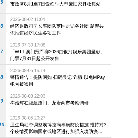
5
市政署8月1至7日设临时大型废旧家具收集站
2026-08-02 11:04
6
经济财政司司长率团队落区走访各社团 凝聚共
识推进经济民生各项工作
2026-07-30 17:08
7
「WTT 澳门冠军赛2026由银河娱乐集团呈献」
门票7月31日起公开发售
2026-08-05 15:14
8
警情通告：提防网购“扫码登记”诈骗 以免MPay
帐号被盗用
2026-08-03 22:03
9
岑浩辉在福建厦门、龙岩两市考察调研
2026-08-05 20:27
10
卫生局动态调整埃博拉病毒病防疫措施 维持对3
个疫情受影响国家或地区进行加强入境防疫措