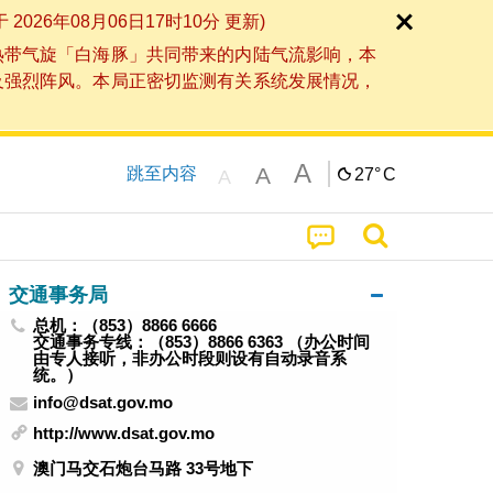
6年08月06日17时10分 更新)
热带气旋「白海豚」共同带来的内陆气流影响，本
及强烈阵风。本局正密切监测有关系统发展情况，
A
A
跳至内容
27°
C
A
交通事务局
总机：（853）8866 6666
交通事务专线：（853）8866 6363 （办公时间
由专人接听，非办公时段则设有自动录音系
统。）
info@dsat.gov.mo
http://www.dsat.gov.mo
澳门马交石炮台马路 33号地下