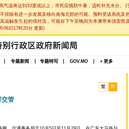
将达到33度或以上，市民应慎防中暑，适时补充水分。 (于 202
不排除有进一步发展及移向南海北部的可能。预料受该系统及
高温触发引起的强对流，可能在下午至晚间为本澳带来强雷雨
06日17时20分 更新)
专题新闻
专题特写
GOV.MO
+ 更多
繁
简
时交管
网，交通事务局于10月5日至11月29日，在广东大马路与