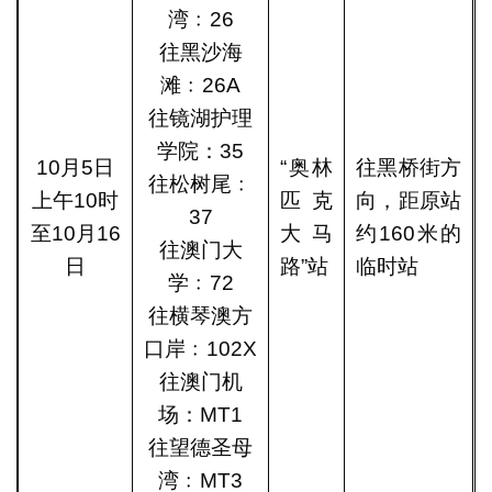
湾﹕26
往黑沙海
滩﹕26A
往镜湖护理
学院：35
10月5日
“奥林
往黑桥街方
往松树尾﹕
上午10时
匹克
向，距原站
37
至10月16
大马
约160米的
往澳门大
日
路”站
临时站
学﹕72
往横琴澳方
口岸﹕102X
往澳门机
场：MT1
往望德圣母
湾﹕MT3