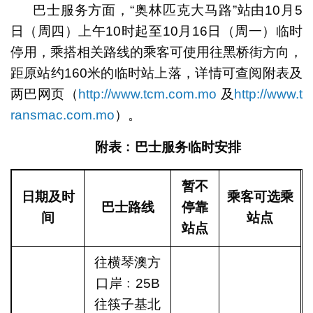
巴士服务方面，“奥林匹克大马路”站由10月5
日（周四）上午10时起至10月16日（周一）临时
停用，乘搭相关路线的乘客可使用往黑桥街方向，
距原站约160米的临时站上落，详情可查阅附表及
两巴网页（
http://www.tcm.com.mo
及
http://www.t
ransmac.com.mo
）。
附表﹕
巴士
服务临时安排
暂不
日期及时
乘客可选乘
巴士路线
停靠
间
站点
站点
往横琴澳方
口岸﹕25B
往筷子基北