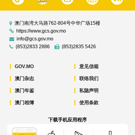
澳门南湾大马路762-804号中华广场15楼
https://www.gcs.gov.mo
info@gcs.gov.mo
(853)2833 2886
(853)2835 5426
GOV.MO
意见信箱
澳门杂志
联络我们
澳门年鉴
私隐声明
澳门相簿
使用条款
下载手机应用程序
澳门政府新闻 APP - App Store 下载
澳门政府新闻 APP - Googl
澳门政府新闻 