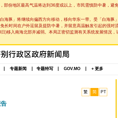
部份地区最高气温将达到36度或以上，市民需慎防中暑，避免在烈
白海豚」将继续向偏西方向移动，移向华东一带。受「白海豚
避免长时间在户外逗留及提防中暑，并留意高温触发引起的强对
8日)移入南海北部并减弱。本局正密切监测有关系统发展情况，请市
专题新闻
专题特写
GOV.MO
+ 更多
繁
简
PT
报告