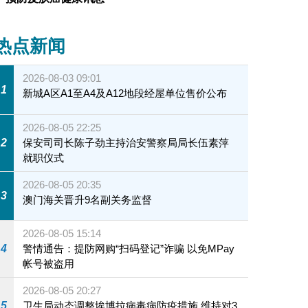
热点新闻
2026-08-03 09:01
1
新城A区A1至A4及A12地段经屋单位售价公布
2026-08-05 22:25
2
保安司司长陈子劲主持治安警察局局长伍素萍
就职仪式
2026-08-05 20:35
3
澳门海关晋升9名副关务监督
2026-08-05 15:14
4
警情通告：提防网购“扫码登记”诈骗 以免MPay
帐号被盗用
2026-08-05 20:27
5
卫生局动态调整埃博拉病毒病防疫措施 维持对3